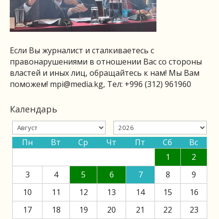
Если Вы журналист и сталкиваетесь с
правонарушениями в отношении Вас со стороны
властей и иных лиц, обращайтесь к нам! Мы Вам
поможем!
mpi@media.kg
, Тел: +996 (312) 961960
Календарь
Пн
Вт
Ср
Чт
Пт
Сб
Вс
1
2
3
4
5
6
7
8
9
10
11
12
13
14
15
16
17
18
19
20
21
22
23