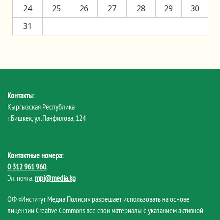
24
25
26
27
28
29
30
31
Контакты:
Кыргызская Республика
г.Бишкек, ул.Панфилова, 124
Контактные номера:
0 312 961 960
,
Эл. почта:
mpi@media.kg
ОФ «Институт Медиа Полиси» разрешает использовать на основе
лицензии Creative Commons все свои материалы с указанием активной