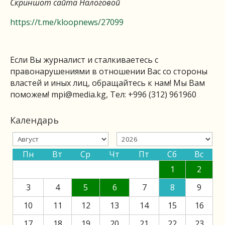
Скриншот сайта Налоговой
https://t.me/kloopnews/27099
Если Вы журналист и сталкиваетесь с
правонарушениями в отношении Вас со стороны
властей и иных лиц, обращайтесь к нам! Мы Вам
поможем!
mpi@media.kg
, Тел: +996 (312) 961960
Календарь
Пн
Вт
Ср
Чт
Пт
Сб
Вс
1
2
3
4
5
6
7
8
9
10
11
12
13
14
15
16
17
18
19
20
21
22
23