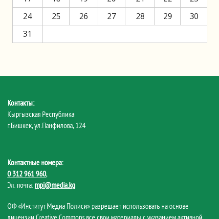
24
25
26
27
28
29
30
31
Контакты:
Кыргызская Республика
г.Бишкек, ул.Панфилова, 124
Контактные номера:
0 312 961 960
,
Эл. почта:
mpi@media.kg
ОФ «Институт Медиа Полиси» разрешает использовать на основе
лицензии Creative Commons все свои материалы с указанием активной