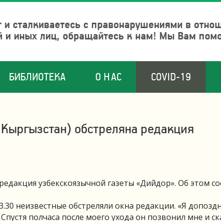
 и сталкиваетесь с правонарушениями в отно
й и иных лиц, обращайтесь к нам! Мы Вам пом
БИБЛИОТЕКА
О НАС
COVID-19
(Кыргызстан) обстреляна редакция
»
 редакция узбекскоязычной газеты «Дийдор». Об этом с
3.30 неизвестные обстреляли окна редакции. «Я допозд
 Спустя полчаса после моего ухода он позвонил мне и ск