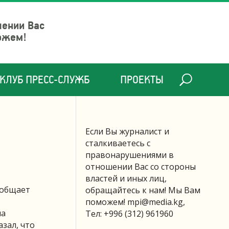
шении Вас
ожем!
КЛУБ ПРЕСС-СЛУЖБ
ПРОЕКТЫ
Если Вы журналист и
сталкиваетесь с
правонарушениями в
отношении Вас со стороны
властей и иных лиц,
ообщает
обращайтесь к нам! Мы Вам
поможем!
mpi@media.kg
,
на
Тел: +996 (312) 961960
азал, что