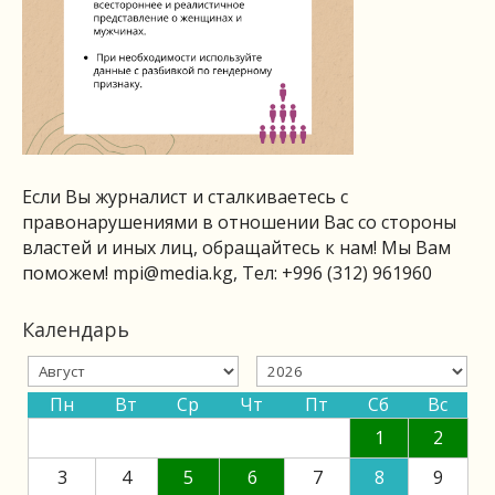
Если Вы журналист и сталкиваетесь с
правонарушениями в отношении Вас со стороны
властей и иных лиц, обращайтесь к нам! Мы Вам
поможем!
mpi@media.kg
, Тел: +996 (312) 961960
Календарь
Пн
Вт
Ср
Чт
Пт
Сб
Вс
1
2
3
4
5
6
7
8
9