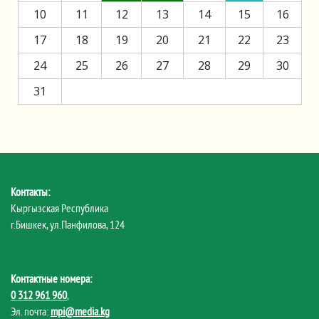
10
11
12
13
14
15
16
17
18
19
20
21
22
23
24
25
26
27
28
29
30
31
Контакты:
Кыргызская Республика
г.Бишкек, ул.Панфилова, 124
Контактные номера:
0 312 961 960
,
Эл. почта:
mpi@media.kg