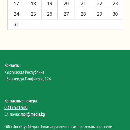
17
18
19
20
21
22
23
24
25
26
27
28
29
30
31
Контакты:
Кыргызская Республика
г.Бишкек, ул.Панфилова, 124
Контактные номера:
0 312 961 960
,
Эл. почта:
mpi@media.kg
ОФ «Институт Медиа Полиси» разрешает использовать на основе