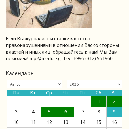
Если Вы журналист и сталкиваетесь с
правонарушениями в отношении Вас со стороны
властей и иных лиц, обращайтесь к нам! Мы Вам
поможем!
mpi@media.kg
, Тел: +996 (312) 961960
Календарь
Пн
Вт
Ср
Чт
Пт
Сб
Вс
1
2
3
4
5
6
7
8
9
10
11
12
13
14
15
16