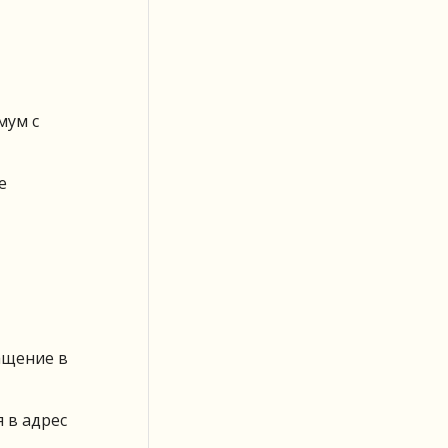
мум с
е
ащение в
 в адрес