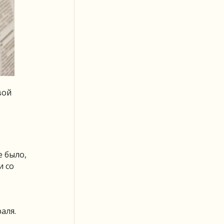
вой
е было,
и со
аля.