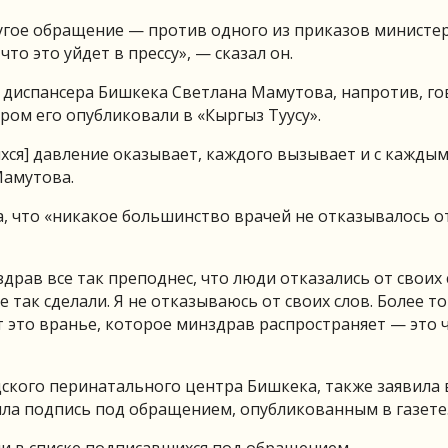
угое обращение — против одного из приказов министер
то это уйдет в прессу», — сказал он.
 диспансера Бишкека Светлана Мамутова, напротив, го
ром его опубликовали в «Кыргыз Туусу».
ихся] давление оказывает, каждого вызывает и с кажды
Мамутова.
, что «никакое большинство врачей не отказывалось о
драв все так преподнес, что люди отказались от своих 
 так сделали. Я не отказываюсь от своих слов. Более тог
от это вранье, которое минздрав распространяет — это 
ского перинатального центра Бишкека, также заявила 
вила подпись под обращением, опубликованным в газете