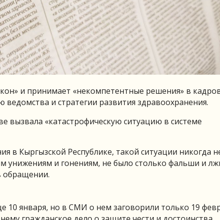
закон» и принимает «некомпетентные решения» в кадро
ю ведомства и стратегии развития здравоохранения.
ве вызвала «катастрофическую ситуацию в системе
ния в Кыргызской Республике, такой ситуации никогда н
м унижениям и гонениям, не было столько фальши и лж
в обращении.
е 10 января, но в СМИ о нем заговорили только 19 февр
ему гражданское дело о защите чести и достоинства.