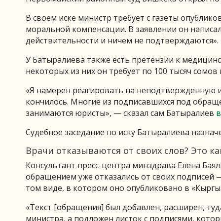
В своем иске министр требует с газеты опублик
моральной компенсации. В заявлении он написал
действительности и ничем не подтверждаются».
У Батыралиева также есть претензии к медици
некоторых из них он требует по 100 тысяч сомов
«Я намерен реагировать на неподтвержденную ин
кончилось. Многие из подписавшихся под обраще
занимаются юристы», — сказал сам Батыралиев
в
Судебное заседание по иску Батыралиева назначе
Врачи отказываются от своих слов? Это ка
Консультант пресс-центра минздрава Елена Баял
обращением уже отказались от своих подписей —
том виде, в котором оно опубликовано в «Кыргыз
«Текст [обращения] был добавлен, расширен, ту
министра, а подложен листок с подписями, кото