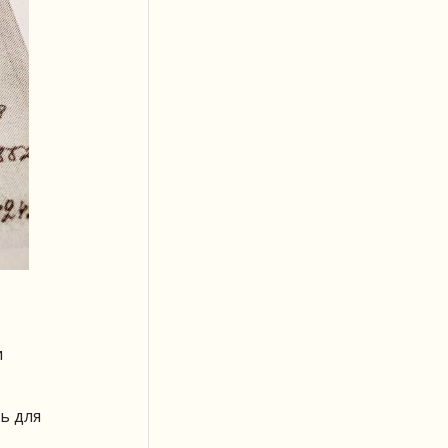
и
ь для