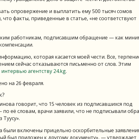
овать опровержение и выплатить ему 500 тысяч сомов
, что факты, приведенные в статье, «не соответствуют
нским работникам, подписавшим обращение — как мини
 компенсации.
формацию, которая касается моей чести. Все, терпени
нием сейчас отказываются письменно от слов. Этим
 интервью агентству 24.kg
.
но на 26 февраля.
к?
инова говорит, что 15 человек из подписавшихся под
 по её словам, врачи заявили, что не подписывали обр
 Туусу».
да были включены прицельно оскорбительные заявления
рый был приложен к другому документу», — утверждает