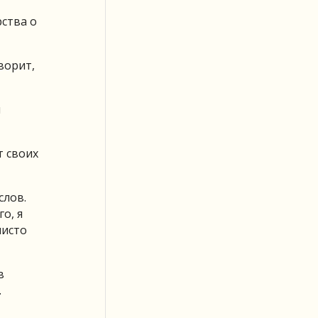
ства о
ворит,
м
т своих
слов.
о, я
чисто
в
.