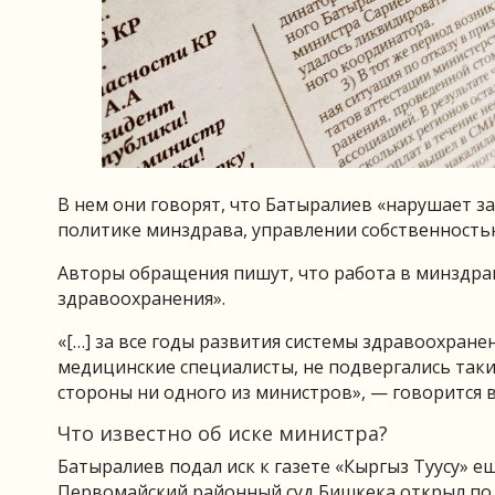
В нем они говорят, что Батыралиев «нарушает 
политике минздрава, управлении собственность
Авторы обращения пишут, что работа в минздра
здравоохранения».
«[…] за все годы развития системы здравоохране
медицинские специалисты, не подвергались таки
стороны ни одного из министров», — говорится 
Что известно об иске министра?
Батыралиев подал иск к газете «Кыргыз Туусу» ещ
Первомайский районный суд Бишкека открыл по н