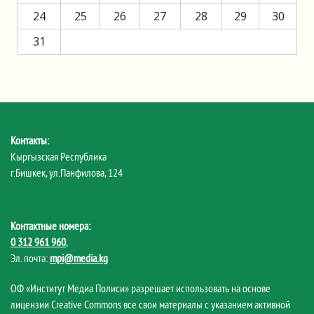
24
25
26
27
28
29
30
31
Контакты:
Кыргызская Республика
г.Бишкек, ул.Панфилова, 124
Контактные номера:
0 312 961 960
,
Эл. почта:
mpi@media.kg
ОФ «Институт Медиа Полиси» разрешает использовать на основе
лицензии Creative Commons все свои материалы с указанием активной