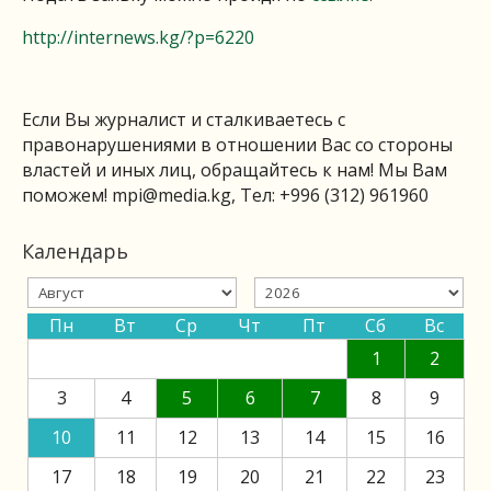
http://internews.kg/?p=6220
Если Вы журналист и сталкиваетесь с
правонарушениями в отношении Вас со стороны
властей и иных лиц, обращайтесь к нам! Мы Вам
поможем!
mpi@media.kg
, Тел: +996 (312) 961960
Календарь
Пн
Вт
Ср
Чт
Пт
Сб
Вс
1
2
3
4
5
6
7
8
9
10
11
12
13
14
15
16
17
18
19
20
21
22
23