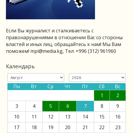
Если Вы журналист и сталкиваетесь с
правонарушениями в отношении Вас со стороны
властей и иных лиц, обращайтесь к нам! Мы Вам
поможем!
mpi@media.kg
, Тел: +996 (312) 961960
Календарь
Пн
Вт
Ср
Чт
Пт
Сб
Вс
1
2
3
4
5
6
7
8
9
10
11
12
13
14
15
16
17
18
19
20
21
22
23