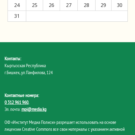
24
25
26
27
28
29
30
31
Контакты:
Кыргызская Республика
г.Бишкек, ул.Панфилова, 124
Контактные номера:
0 312 961 960
,
Эл. почта:
mpi@media.kg
ОФ «Институт Медиа Полиси» разрешает использовать на основе
лицензии Creative Commons все свои материалы с указанием активной