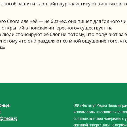
 способ защитить онлайн журналистику от хищников, 
о блога для неё — не бизнес, она пишет для “одного чи
 открытий в поисках интересного» существует на
 люди спонсируют её блог не потому, что получают за 
«потому что они разделяют со мной ощущение того, чт
их»
омера:
ОФ «Институт Медиа Полиси» ра
0
,
использовать на основе лицензии
@media.kg
Commons все свои материалы с 
активной гиперссылки на первои