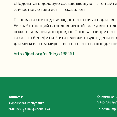
«Подсчитать деловую составляющую – это найти
сейчас поглотили её», — сказал он.
Попова также подтверждает, что писать для своег
Ее «работающий на человеческой силе двигатель
пожертвования доноров, но Попова говорит, что
какие-то бенефиты. Читатели жертвуют деньги, 
для меня в этом мире – и это то, что важно для н
http://ijnet.org/ru/blog/188561
Контакты:
Контактные н
Кыргызская Республика
0 312 961 96
г.Бишкек, ул.Панфилова, 124
Эл. почта:
mpi