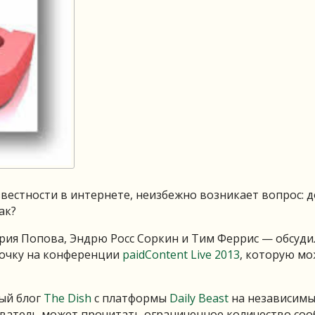
звестности в интернете, неизбежно возникает вопрос: 
ак?
рия Попова, Эндрю Росс Соркин и Тим Феррис — обсуди
ночку на конференции
paidContent Live 2013
, которую м
ый блог
The Dish
с платформы
Daily Beast
на независимы
ватель может прочитать ограниченное количество со