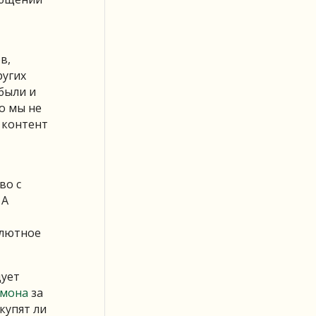
в,
ругих
были и
о мы не
 контент
во с
 А
олютное
дует
лмона
за
купят ли