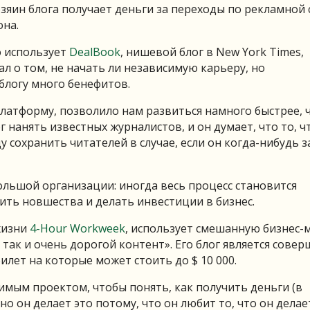
хозяин блога получает деньги за переходы по рекламной 
она.
о использует
DealBook
, нишевой блог в New York Times,
мал о том, не начать ли независимую карьеру, но
блогу много бенефитов.
платформу, позволило нам развиться намного быстрее, 
г нанять известных журналистов, и он думает, что то, ч
у сохранить читателей в случае, если он когда-нибудь з
ольшой организации: иногда весь процесс становится
ить новшества и делать инвестиции в бизнес.
 жизни
4-Hour Workweek
, использует смешанную бизнес-
 так и очень дорогой контент». Его блог является сове
лет на которые может стоить до $ 10 000.
имым проектом, чтобы понять, как получить деньги (в
но он делает это потому, что он любит то, что он делае