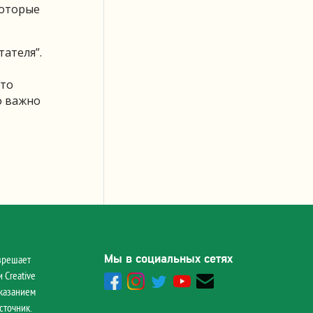
которые
тателя”.
это
о важно
Мы в социальных сетях
зрешает
 Creative
указанием
сточник.