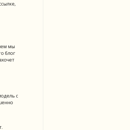
ссылке,
чем мы
то блог
ахочет
модель с
ршенно
т.