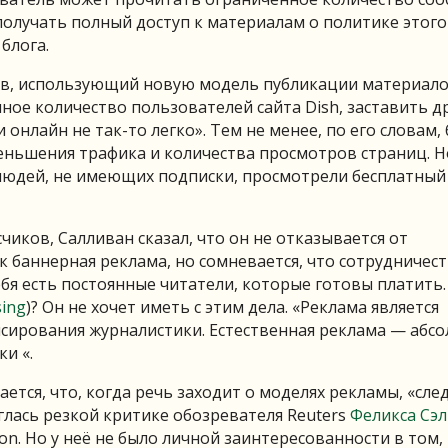
ы получать полный доступ к материалам о политике этого
блога.
в, использующий новую модель публикации материало
мное количество пользователей сайта Dish, заставить д
нлайн не так-то легко». Тем не менее, по его словам, 
ньшения трафика и количества просмотров страниц. Н
0 людей, не имеющих подписки, просмотрели бесплатный
счиков, Салливан сказал, что он не отказывается от
 баннерная реклама, но сомневается, что сотрудничест
бя есть постоянные читатели, которые готовы платить.
sing
)? Он не хочет иметь с этим дела. «Реклама является
сирования журналистики. Естественная реклама — абс
и «.
шается, что, когда речь заходит о моделях рекламы, «сле
лась резкой критике обозревателя Reuters
Феликса Сэ
n. Но у неё не было личной заинтересованности в том, 