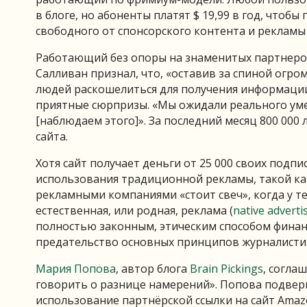
в блоге, но абоненты платят $ 19,99 в год, чтоб
свободного от спонсорского контента и рекламы 
Работающий без опоры на знаменитых партнеро
Салливан признал, что, «оставив за спиной огро
людей раскошелиться для получения информации о
приятные сюрпризы. «Мы ожидали реального уме
[наблюдаем этого]». За последний месяц 800 00
сайта.
Хотя сайт получает деньги от 25 000 своих подпи
использования традиционной рекламы, такой как
рекламными компаниями «стоит свеч», когда у те
естественная, или родная, реклама (
native adverti
полностью законным, этическим способом финан
предательство основных принципов журналистик
Мария Попова
, автор блога
Brain Pickings
, согла
говорить о разнице намерений». Попова подверг
использование партнёрской ссылки на сайт Amazo