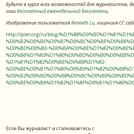
Будьте в курсе всех возможностей для журналистов, 
наш
бесплатный еженедельный бюллетень
.
Изображение пользователя
Kenneth Lu
, лицензия СС сайт
http://ijnet.org/ru/blog/%D1%88%D0%B5%D1%81%D1
%D0%B2%D0%BE%D0%B7%D0%BC%D0%BE%D0%B6%D
%D0%BD%D0%B0-%D0%BA%D0%BE%D1%82%D0%BE%
%D0%B6%D1%83%D1%80%D0%BD%D0%B0%D0%BB%D
%D1%81%D1%82%D0%BE%D0%B8%D1%82-
%D0%BE%D0%B1%D1%80%D0%B0%D1%82%D0%B8%D1
%D0%B2%D0%BD%D0%B8%D0%BC%D0%B0%D0%BD%D
%D0%BE%D0%BA%D1%82%D1%8F%D0%B1%D1%80%D
Если Вы журналист и сталкиваетесь с