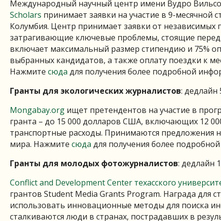
Международный научный центр имени Вудро Вильс
Scholars
принимает заявки на участие в 9-месячной 
Колумбия. Центр принимает заявки от независимых 
затрагивающие ключевые проблемы, стоящие перед
включает максимальный размер стипендию и 75% оп
выбранных кандидатов, а также оплату поездки к м
Нажмите
сюда
для получения более подробной инфо
Гранты для экологических журналистов
: дедлайн 
Mongabay.org
ищет претендентов на участие в программ
гранта – до 15 000 долларов США, включающих 12 00
транспортные расходы. Принимаются предложения на
мира. Нажмите
сюда
для получения более подробной
Гранты для молодых фотожурналистов
: дедлайн 
Conflict and Development Center
техасского универси
грантов Student Media Grants Program. Награда для
использовать инновационные методы для поиска ин
сталкиваются люди в странах, пострадавших в резул