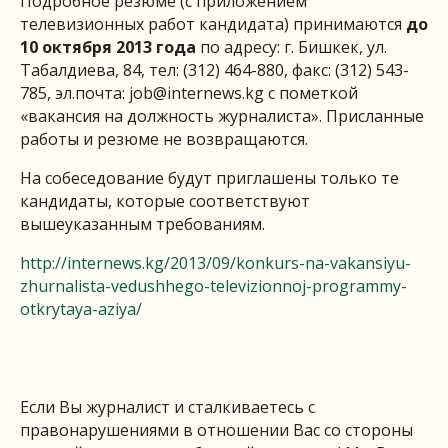
Подробное резюме (с приложением
телевизионных работ кандидата) принимаются
до
10 октября 2013 года
по адресу: г. Бишкек, ул.
Табалдиева, 84, тел: (312) 464-880, факс: (312) 543-
785, эл.почта:
job@internews.kg
с пометкой
«вакансия на должность журналиста». Присланные
работы и резюме не возвращаются.
На собеседование будут приглашены только те
кандидаты, которые соответствуют
вышеуказанным требованиям.
http://internews.kg/2013/09/konkurs-na-vakansiyu-
zhurnalista-vedushhego-televizionnoj-programmy-
otkrytaya-aziya/
Если Вы журналист и сталкиваетесь с
правонарушениями в отношении Вас со стороны