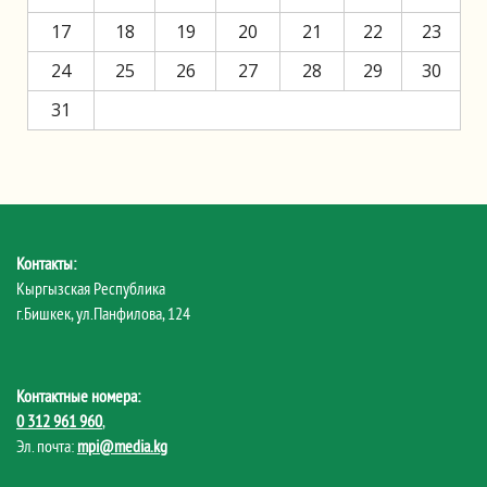
17
18
19
20
21
22
23
24
25
26
27
28
29
30
31
Контакты:
Кыргызская Республика
г.Бишкек, ул.Панфилова, 124
Контактные номера:
0 312 961 960
,
Эл. почта:
mpi@media.kg