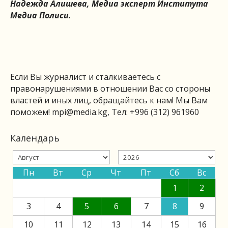
Надежда Алишева, Медиа эксперт Института
Медиа Полиси.
Если Вы журналист и сталкиваетесь с
правонарушениями в отношении Вас со стороны
властей и иных лиц, обращайтесь к нам! Мы Вам
поможем!
mpi@media.kg
, Тел: +996 (312) 961960
Календарь
Пн
Вт
Ср
Чт
Пт
Сб
Вс
1
2
3
4
5
6
7
8
9
10
11
12
13
14
15
16