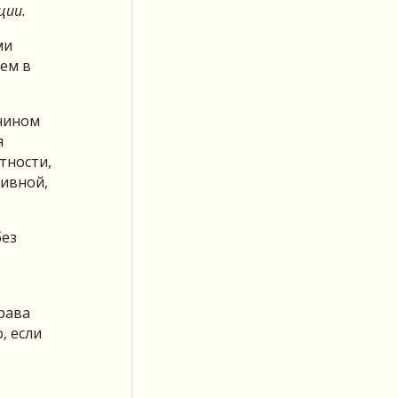
ции.
ми
ем в
анином
я
тности,
тивной,
без
рава
, если