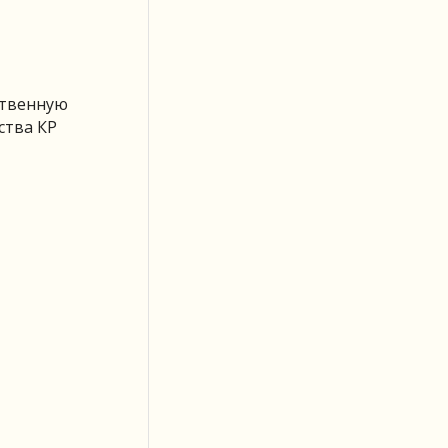
ственную
ства КР