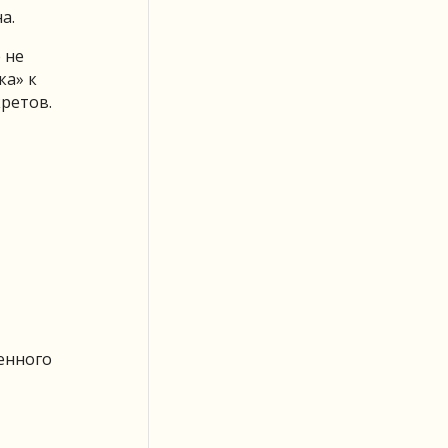
а.
 не
ка» к
ретов.
енного