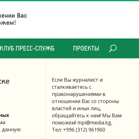
шении Вас
ожем!
КЛУБ ПРЕСС-СЛУЖБ
ПРОЕКТЫ
ске
Если Вы журналист и
сталкиваетесь с
правонарушениями в
отношении Вас со стороны
властей и иных лиц,
ных
обращайтесь к нам! Мы Вам
ма
поможем!
mpi@media.kg
,
, данную
Тел: +996 (312) 961960