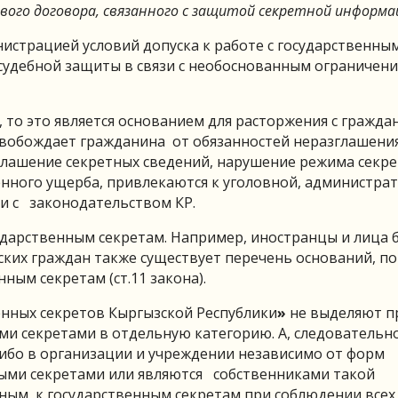
вого договора, связанного с защитой секретной информа
страцией условий допуска к работе с государственны
судебной защиты в связи с необоснованным ограничени
 то это является основанием для расторжения с гражд
свобождает гражданина от обязанностей неразглашени
зглашение секретных сведений, нарушение режима секре
енного ущерба, привлекаются к уголовной, администра
и с законодательством КР.
дарственным секретам. Например, иностранцы и лица 
ских граждан также существует перечень оснований, по
ным секретам (ст.11 закона).
енных секретов
Кыргызской Республики
»
не выделяют п
ми секретами в отдельную категорию. А, следовательно
либо в организации и учреждении независимо от форм
ыми секретами или являются собственниками такой
нным к государственным секретам при соблюдении всех