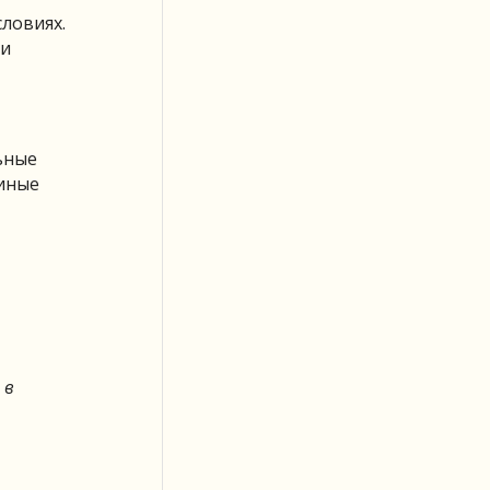
ловиях.
ти
ьные
иные
 в