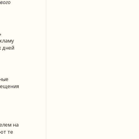
вого
ь
екламу
х дней
нные
мещения
елем на
ют те