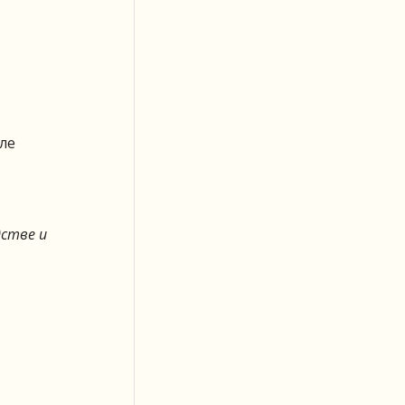
ле
дстве и