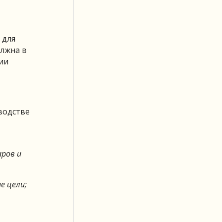
 для
олжна в
ии
водстве
аров и
е цели;