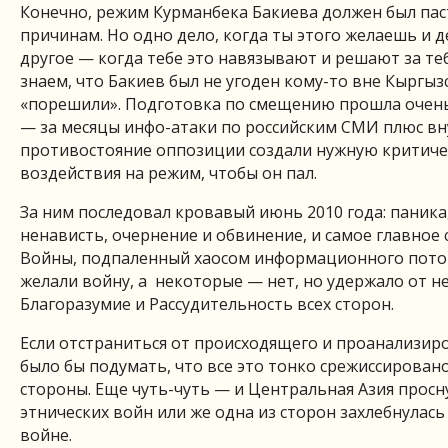
Конечно, режим Курманбека Бакиева должен был пас
причинам. Но одно дело, когда ты этого желаешь и д
другое — когда тебе это навязывают и решают за теб
знаем, что Бакиев был не угоден кому-то вне Кыргызс
«порешили». Подготовка по смещению прошла очен
— за месяцы инфо-атаки по российским СМИ плюс в
противостояние оппозиции создали нужную критиче
воздействия на режим, чтобы он пал.
За ним последовал кровавый июнь 2010 года: паника
ненависть, очернение и обвинение, и самое главное
Войны, подпаленный хаосом информационного пото
желали войну, а некоторые — нет, но удержало от не
Благоразумие и Рассудительность всех сторон.
Если отстраниться от происходящего и проанализир
было бы подумать, что все это тонко срежиссировано
стороны. Еще чуть-чуть — и Центральная Азия просну
этнических войн или же одна из сторон захлебнулась
войне.