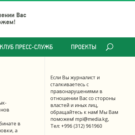
шении Вас
ожем!
КЛУБ ПРЕСС-СЛУЖБ
ПРОЕКТЫ
Если Вы журналист и
сталкиваетесь с
правонарушениями в
отношении Вас со стороны
ык-
властей и иных лиц,
анов
обращайтесь к нам! Мы Вам
поможем!
mpi@media.kg
,
бинате в
Тел: +996 (312) 961960
овки, а