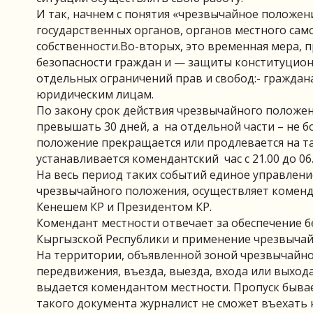
И так, начнем с понятия «чрезвычайное положе
государственных органов, органов местного са
собственности.Во-вторых, это временная мера, 
безопасности граждан и — защиты конституцион
отдельных ограничений прав и свобод:- граждан
юридическим лицам.
По закону срок действия чрезвычайного положен
превышать 30 дней, а на отдельной части – не б
положение прекращается или продлевается на та
устанавливается комендантский час с 21.00 до 06.
На весь период таких событий единое управлен
чрезвычайного положения, осуществляет коменд
Кенешем КР и Президентом КР.
Комендант местности отвечает за обеспечение 
Кыргызской Республики и применение чрезвычай
На территории, объявленной зоной чрезвычайно
передвижения, въезда, выезда, входа или выход
выдается комендантом местности. Пропуск бывае
такого документа журналист не сможет въехать 