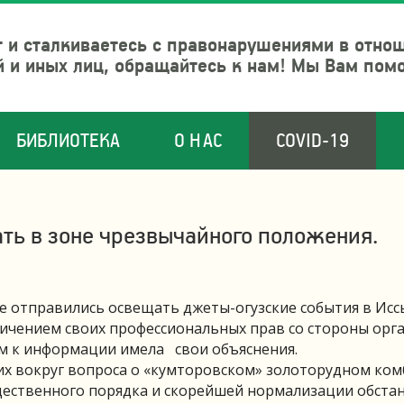
 и сталкиваетесь с правонарушениями в отно
й и иных лиц, обращайтесь к нам! Мы Вам пом
БИБЛИОТЕКА
О НАС
COVID-19
ать в зоне чрезвычайного положения.
е отправились освещать джеты-огузские события в Исс
аничением своих профессиональных прав со стороны орг
ом к информации имела свои объяснения.
 вокруг вопроса о «кумторовском» золоторудном ком
щественного порядка и скорейшей нормализации обстан