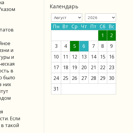
на
Календарь
Указом
Пн
Вт
Ср
Чт
Пт
Сб
Вс
утатов
1
2
йное
3
4
5
6
7
8
9
изни и
10
11
12
13
14
15
16
туры и
ческая
17
18
19
20
21
22
23
ость в
о было
24
25
26
27
28
29
30
з них
31
итут
водом
ля
ти. Если
 в такой