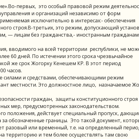
ние».Во-первых, это особый правовой режим деятельно
моуправления и организаций независимо от форм
применяемая исключительно в интересах:- обеспечения
ного строя.В-третьих, это режим, допускающий устано
ам, — лицам без гражданства,- иностранным гражданам
ия, вводимого на всей территории республики, не мож
олее 60 дней. По истечении этого срока чрезвычайное
кой же срок Жогорку Кенешем КР. В этот период
00 часов.
ие силами и средствами, обеспечивающими режим
ант местности. Это должностное лицо, назначаемое Ж
безопасности граждан, защиты конституционного строя
ных мер, предусмотренных законодательством.
го положения, действует специальный пропуск, дающи
а за обозначенные границы. Это такой документ, кото
т разовый или временный, т.е. на определенный период
на территорию и тем более осуществлять там свою