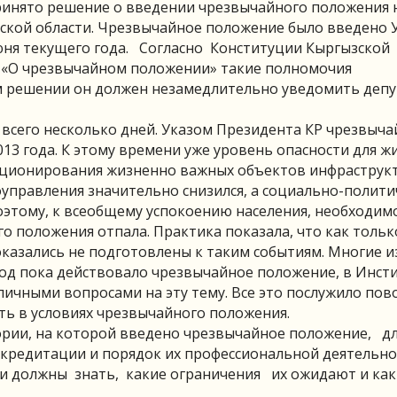
принято решение о введении чрезвычайного положения 
ской области. Чрезвычайное положение было введено 
 июня текущего года. Согласно Конституции Кыргызской
КР «О чрезвычайном положении» такие полномочия
м решении он должен незамедлительно уведомить деп
всего несколько дней. Указом Президента КР чрезвыча
013 года. К этому времени уже уровень опасности для ж
кционирования жизненно важных объектов инфраструк
оуправления значительно снизился, а социально-полити
оэтому, к всеобщему успокоению населения, необходим
 положения отпала. Практика показала, что как тольк
казались не подготовлены к таким событиям. Многие и
иод пока действовало чрезвычайное положение, в Инст
ичными вопросами на эту тему. Все это послужило по
ь в условиях чрезвычайного положения.
тории, на которой введено чрезвычайное положение, д
кредитации и порядок их профессиональной деятельнос
ни должны знать, какие ограничения их ожидают и как