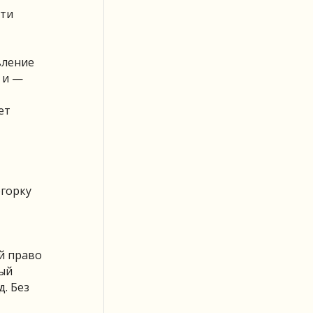
сти
вление
 и —
ет
огорку
й право
рый
. Без