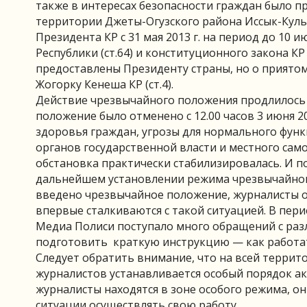
также в интересах безопасности граждан было 
территории Джеты-Огузского района Иссык-Куль
Президента КР с 31 мая 2013 г. на период до 10
Республики (ст.64) и конституционного закона 
предоставлены Президенту страны, но о приято
Жогорку Кенеша КР (ст.4).
Действие чрезвычайного положения продлилось 
положение было отменено с 12.00 часов 3 июня 2
здоровья граждан, угрозы для нормального фун
органов государственной власти и местного сам
обстановка практически стабилизировалась. И п
дальнейшем установлении режима чрезвычайного
введено чрезвычайное положение, журналисты о
впервые сталкиваются с такой ситуацией. В пер
Медиа Полиси поступало много обращений с разл
подготовить краткую инструкцию — как работат
Следует обратить внимание, что на всей терри
журналистов устанавливается особый порядок ак
журналисты находятся в зоне особого режима, о
ситуации осуществлять свою работу.