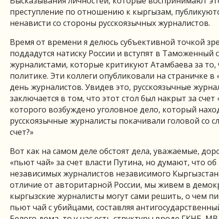
Высказывания личностей, которые воспринимают это
преступление по отношению к кыргызам, публикуютс
ненависти со стороны русскоязычных журналистов.
Время от времени я делюсь субъективной точкой зрен
поддадутся натиску России и вступят в Таможенный 
журналистами, которые критикуют Атамбаева за то, 
политике. Эти коллеги опубликовали на страничке в
день журналистов. Увидев это, русскоязычные журна
заключается в том, что этот стол был накрыт за сче
которого возбуждено уголовное дело, который нахо
русскоязычные журналисты покачивали головой со сл
счет?»
Вот как на самом деле обстоят дела, уважаемые, дор
«пьют чай» за счет власти Путина, но думают, что об
независимых журналистов независимого Кыргызстана,
отличие от авторитарной России, мы живем в демокр
кыргызские журналисты могут сами решить, о чем писа
пьют чай с убийцами, составляя антигосударственны
Белого дома, то у нас есть структуры вроде ГКНБ, М