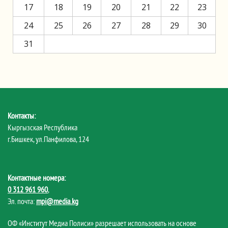
17
18
19
20
21
22
23
24
25
26
27
28
29
30
31
Контакты:
Кыргызская Республика
г.Бишкек, ул.Панфилова, 124
Контактные номера:
0 312 961 960
,
Эл. почта:
mpi@media.kg
ОФ «Институт Медиа Полиси» разрешает использовать на основе