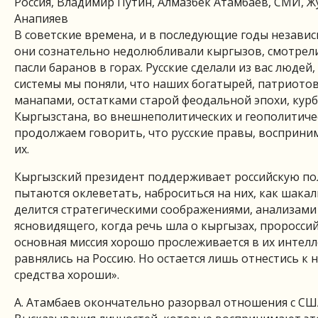
Россия, Владимир Путин, Алмазбек Атамбаев, СМИ, 
Анапияев
В советские времена, и в последующие годы независ
они сознательно недолюбливали кыргызов, смотрели н
пасли баранов в горах. Русские сделали из вас люде
системы мы поняли, что наших богатырей, патриотов
манапами, остатками старой феодальной эпохи, курб
Кыргызстана, во внешнеполитических и геополитичес
продолжаем говорить, что русские правы, восприним
их.
Кыргызский президент поддерживает российскую пол
пытаются оклеветать, наброситься на них, как шакал
делится стратегическими соображениями, анализами 
ясновидящего, когда речь шла о кыргызах, пророссий
основная миссия хорошо прослеживается в их интелл
равнялись на Россию. Но остается лишь отнестись к 
средства хороши».
А. Атамбаев окончательно разорвал отношения с СШ