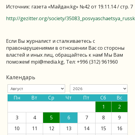
Источник: газета «Майдан.kg» №42 от 19.11.14 / стр. 7
http://gezitter.org/society/35083_posvyaschaetsya_russ
Если Вы журналист и сталкиваетесь с
правонарушениями в отношении Вас со стороны
властей и иных лиц, обращайтесь к нам! Мы Вам
поможем!
mpi@media.kg
, Тел: +996 (312) 961960
Календарь
Пн
Вт
Ср
Чт
Пт
Сб
Вс
1
2
3
4
5
6
7
8
9
10
11
12
13
14
15
16