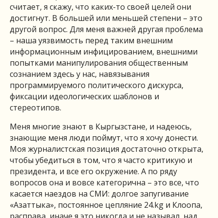
считает, я скажу, что каких-то своей целей они
достигнут. В большей или меньшей степени – это
другой вопрос. Для меня важней другая проблема
– наша уязвимость перед таким внешним
информационным инфицированием, внешними
попытками манипулирования общественным
сознанием здесь у нас, навязывания
программируемого политического дискурса,
фиксации идеологических шаблонов и
стереотипов.
Меня многие знают в Кыргызстане, и надеюсь,
знающие меня люди поймут, что я хочу донести.
Моя журналистская позиция достаточно открыта,
чтобы убедиться в том, что я часто критикую и
президента, и все его окружение. А по ряду
вопросов она и вовсе категорична – это все, что
касается наездов на СМИ: долгое запугивание
«Азаттыка», постоянное цепляние 24.kg и Клоопа,
расправа, иначе я это никогда и не называл, над