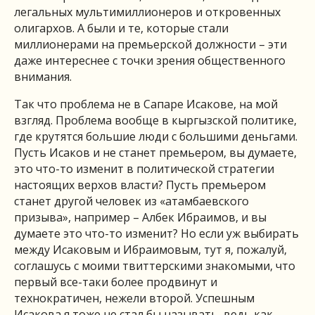
легальных мультимиллионеров и откровенных
олигархов. А были и те, которые стали
миллионерами на премьерской должности – эти
даже интереснее с точки зрения общественного
внимания.
Так что проблема не в Сапаре Исакове, на мой
взгляд. Проблема вообще в кыргызской политике,
где крутятся большие люди с большими деньгами.
Пусть Исаков и не станет премьером, вы думаете,
это что-то изменит в политической стратегии
настоящих верхов власти? Пусть премьером
станет другой человек из «атамбаевского
призыва», например – Албек Ибраимов, и вы
думаете это что-то изменит? Но если уж выбирать
между Исаковым и Ибраимовым, тут я, пожалуй,
соглашусь с моими твиттерскими знакомыми, что
первый все-таки более продвинут и
технократичен, нежели второй. Успешным
Исакова я тоже не стал бы называть, ведь как