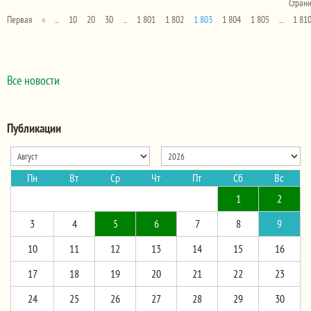
Страни
Первая
«
...
10
20
30
...
1 801
1 802
1 803
1 804
1 805
...
1 81
Все новости
Публикации
Пн
Вт
Ср
Чт
Пт
Сб
Вс
1
2
3
4
5
6
7
8
9
10
11
12
13
14
15
16
17
18
19
20
21
22
23
24
25
26
27
28
29
30