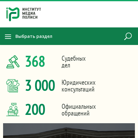
Выбрать раздел
368
Судебных
дел
3 000
Юридических
консультаций
200
Официальных
обращений