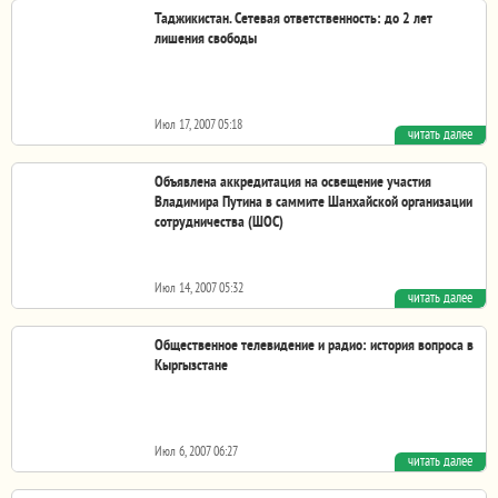
Кыргызстане ограничат посещение Бишкека. Об этом...
Таджикистан. Сетевая ответственность: до 2 лет
лишения свободы
Июл 17, 2007 05:18
читать далее
Отныне намеренное распространение заведомо ложных,
клеветнических, оскорбительных сведений, а...
Объявлена аккредитация на освещение участия
Владимира Путина в cаммите Шанхайской организации
сотрудничества (ШОС)
Июл 14, 2007 05:32
читать далее
Департамент аккредитации и брифингов Управления
пресс-службы и информации Президента Российской...
Общественное телевидение и радио: история вопроса в
Кыргызстане
Июл 6, 2007 06:27
читать далее
Отчет предоставляет краткий обзор становления
законодательных основ по созданию Общественного...