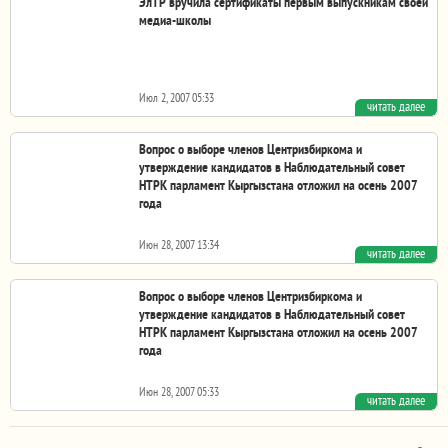
ЭлТР вручила сертификаты первым выпускникам своей
сертификаты...
медиа-школы
Июл 2, 2007 05:33
читать далее
Общественная телерадиокомпания Кыргызской
Республики «ЭлТР» (ОТРК КР «ЭлТР») вручила
Вопрос о выборе членов Центризбиркома и
сертификаты...
утверждение кандидатов в Наблюдательный совет
НТРК парламент Кыргызстана отложил на осень 2007
года
Июн 28, 2007 13:34
читать далее
Ранее предполагалось, что членов ЦИК Жогорку Кенеш КР
утвердит сегодня, но так как через неделю...
Вопрос о выборе членов Центризбиркома и
утверждение кандидатов в Наблюдательный совет
НТРК парламент Кыргызстана отложил на осень 2007
года
Июн 28, 2007 05:33
читать далее
Ранее предполагалось, что членов ЦИК Жогорку Кенеш КР
утвердит сегодня, но так как через неделю...