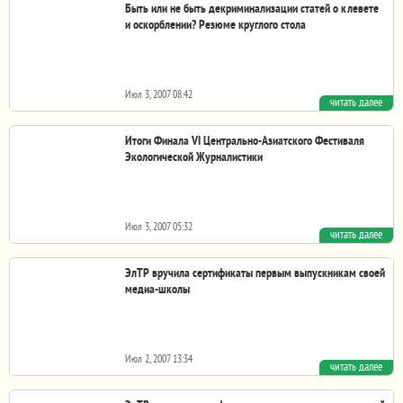
Быть или не быть декриминализации статей о клевете
и оскорблении? Резюме круглого стола
...
Июл 3, 2007 08:42
читать далее
Итоги Финала VI Центрально-Азиатского Фестиваля
Экологической Журналистики
Июл 3, 2007 05:32
читать далее
С декабря 2006 года по 20 апреля 2007 года продолжался
сбор работ на конкурс VI...
ЭлТР вручила сертификаты первым выпускникам своей
медиа-школы
Июл 2, 2007 13:34
читать далее
Общественная телерадиокомпания Кыргызской
Республики «ЭлТР» (ОТРК КР «ЭлТР») вручила