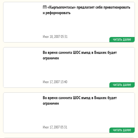
ГП «Кыргызпочтасы» предлагает себя приватизировать
и реформировать
Июл 18, 2007 05:31
читать далее
Напомним, 11 июля 2007 года в Бишкеке прошел
кыргызско-казахский бизнес-форум, на котором...
Во время саммита ШОС въезд в Бишкек будет
ограничен
Июл 17, 2007 13:40
читать далее
Во время проведения саммита глав государств ШОС в
Кыргызстане ограничат посещение Бишкека. Об этом...
Во время саммита ШОС въезд в Бишкек будет
ограничен
Июл 17, 2007 05:31
читать далее
Во время проведения саммита глав государств ШОС в