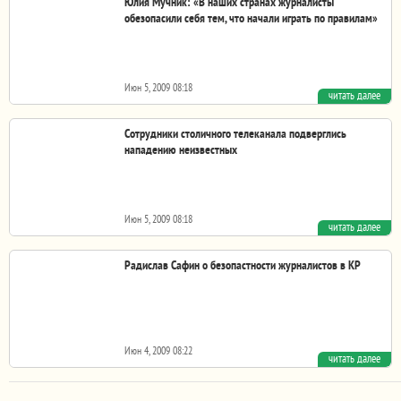
Юлия Мучник: «В наших странах журналисты
обезопасили себя тем, что начали играть по правилам»
Июн 5, 2009 08:18
читать далее
«Я не вижу на постсоветском пространстве большой
потребности в свободных СМИ. Мало кто хочет знать...
Сотрудники столичного телеканала подверглись
нападению неизвестных
Июн 5, 2009 08:18
читать далее
В Бишкеке двое корреспондентов программы «Дозор»
телеканала НБТ 4 июня подверглись нападению со...
Радислав Сафин о безопастности журналистов в КР
Июн 4, 2009 08:22
читать далее
В Кыргызстане все большую актуальность приобретает
вопрос безопасности журналистов. Представители...