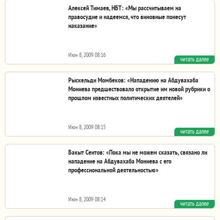
выражает глубокую озабоченность в связи с...
Алексей Тимаев, НБТ: «Мы рассчитываем на
правосудие и надеемся, что виновные понесут
наказание»
Июн 8, 2009 08:16
читать далее
«В пресс-службе МВД нам пообещали разобраться в
инциденте и наказать виновников. Но пока о ходе...
Рыскельди Момбеков: «Нападению на Абдувахаба
Мониева предшествовало открытие им новой рубрики о
прошлом известных политических деятелей»
Июн 8, 2009 08:15
читать далее
«Я на 100 процентов уверен в том, что нападение на
журналиста нашей газеты связано с его...
Бакыт Сеитов: «Пока мы не можем сказать, связано ли
нападение на Абдувахаба Мониева с его
профессиональной деятельностью»
Июн 8, 2009 08:14
читать далее
В связи с избиением неизвестными журналиста газеты
«Ачык Саясат» Абдувахаба Мониева, - сегодня ВРС...