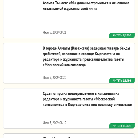
Азамат Тынаев: «Мы должны стремиться к основанию
независимой журналистской лиги»
Июн 5, 2009 08:21
читать далее
«Мы должны понимать, что сегодня от возможного
нападения не застрахован ни один человек, будь он...
В городе Алматы (Казахстан) задержан главарь банды
грабителей, напавших в столице Кыргызстана на
редактора и журналиста представительства газеты
«Московский комсомолец»
Июн 5, 2009 08:20
читать далее
В городе Алматы задержан главарь банды грабителей,
напавших в столице Кыргызстана на редактора и...
Судья отпустил подозреваемого в нападении на
редактора и журналиста газеты «Московский
комсомолец» в Кыргызстане» под подписку о невыезде
Июн 5, 2009 08:19
читать далее
Судья Сокулукского районного суда Чуйской области
Кыргызстана отпустил подозреваемого в нападении...