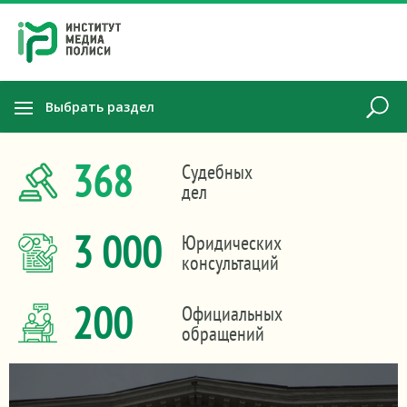
Выбрать раздел
368
Судебных
дел
3 000
Юридических
консультаций
200
Официальных
обращений